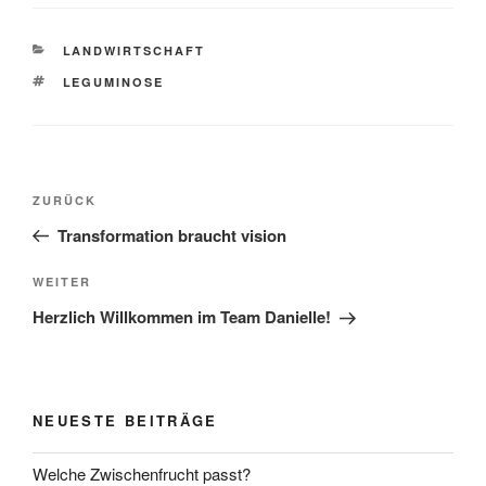
KATEGORIEN
LANDWIRTSCHAFT
SCHLAGWÖRTER
LEGUMINOSE
Beitragsnavigation
Vorheriger
ZURÜCK
Beitrag
Transformation braucht vision
Nächster
WEITER
Beitrag
Herzlich Willkommen im Team Danielle!
NEUESTE BEITRÄGE
Welche Zwischenfrucht passt?