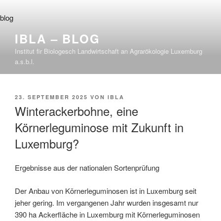
Zum
Inhalt
blog
springen
IBLA – BLOG
Institut fir Biologesch Landwirtschaft an Agrarökologie Luxemburg
a.s.b.l.
VERÖFFENTLICHT
23. SEPTEMBER 2025
VON
IBLA
AM
Winterackerbohne, eine
Körnerleguminose mit Zukunft in
Luxemburg?
Ergebnisse aus der nationalen Sortenprüfung
Der Anbau von Körnerleguminosen ist in Luxemburg seit
jeher gering. Im vergangenen Jahr wurden insgesamt nur
390 ha Ackerfläche in Luxemburg mit Körnerleguminosen