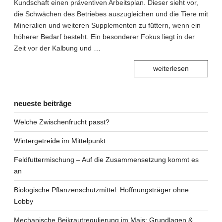
Kundschaft einen präventiven Arbeitsplan. Dieser sieht vor,
die Schwächen des Betriebes auszugleichen und die Tiere mit
Mineralien und weiteren Supplementen zu füttern, wenn ein
höherer Bedarf besteht. Ein besonderer Fokus liegt in der
Zeit vor der Kalbung und …
“
Alternativ
weiterlesen
Behandlu
neueste beiträge
Welche Zwischenfrucht passt?
Wintergetreide im Mittelpunkt
Feldfuttermischung – Auf die Zusammensetzung kommt es
an
Biologische Pflanzen­schutzmittel: Hoffnungs­träger ohne
Lobby
Mechanische Beikrautregulierung im Mais: Grundlagen &