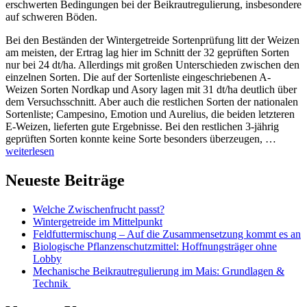
erschwerten Bedingungen bei der Beikrautregulierung, insbesondere
auf schweren Böden.
Bei den Beständen der Wintergetreide Sortenprüfung litt der Weizen
am meisten, der Ertrag lag hier im Schnitt der 32 geprüften Sorten
nur bei 24 dt/ha. Allerdings mit großen Unterschieden zwischen den
einzelnen Sorten. Die auf der Sortenliste eingeschriebenen A-
Weizen Sorten Nordkap und Asory lagen mit 31 dt/ha deutlich über
dem Versuchsschnitt. Aber auch die restlichen Sorten der nationalen
Sortenliste; Campesino, Emotion und Aurelius, die beiden letzteren
E-Weizen, lieferten gute Ergebnisse. Bei den restlichen 3-jährig
geprüften Sorten konnte keine Sorte besonders überzeugen, …
“
Diese
weiterlesen
Sorten
zeigen
Neueste Beiträge
auch
bei
Welche Zwischenfrucht passt?
hohen
Wintergetreide im Mittelpunkt
Niederschlägen
Feldfuttermischung – Auf die Zusammensetzung kommt es an
was
Biologische Pflanzen­schutzmittel: Hoffnungs­träger ohne
sie
Lobby
können
”
Mechanische Beikrautregulierung im Mais: Grundlagen &
Technik