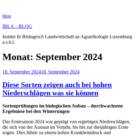
Zum
Inhalt
springen
blog
IBLA – BLOG
Institut fir Biologesch Landwirtschaft an Agrarökologie Luxemburg
a.s.b.l.
Monat:
September 2024
Veröffentlicht
18. September 2024
18. September 2024
am
Diese Sorten zeigen auch bei hohen
Niederschlägen was sie können
Sortenprüfungen im biologischen Anbau – durchwachsene
Ergebnisse bei den Winterungen
Das Erntesaison 2024 war geprägt von ergiebigen Niederschlägen,
die sich von der Aussaat im Vorjahr, bis hin zur diesjährigen Ernte
zogen. Dies führte zu einem hohen Krankheitsdruck und