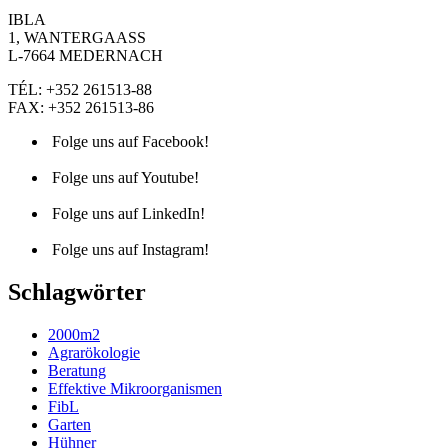
IBLA
1, WANTERGAASS
L-7664 MEDERNACH
TÉL: +352 261513-88
FAX: +352 261513-86
facebook
Folge uns auf Facebook!
youtube
Folge uns auf Youtube!
linkedin
Folge uns auf LinkedIn!
instagram
Folge uns auf Instagram!
Schlagwörter
2000m2
Agrarökologie
Beratung
Effektive Mikroorganismen
FibL
Garten
Hühner