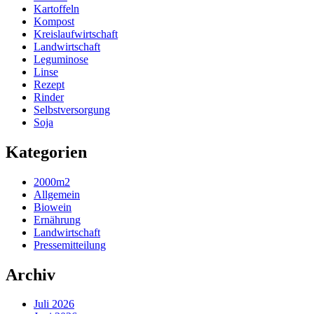
Kartoffeln
Kompost
Kreislaufwirtschaft
Landwirtschaft
Leguminose
Linse
Rezept
Rinder
Selbstversorgung
Soja
Kategorien
2000m2
Allgemein
Biowein
Ernährung
Landwirtschaft
Pressemitteilung
Archiv
Juli 2026