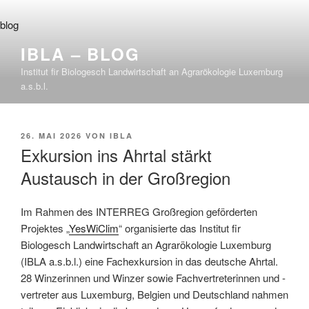
Zum
Inhalt
blog
springen
IBLA – BLOG
Institut fir Biologesch Landwirtschaft an Agrarökologie Luxemburg
a.s.b.l.
VERÖFFENTLICHT
26. MAI 2026
VON
IBLA
AM
Exkursion ins Ahrtal stärkt
Austausch in der Großregion
Im Rahmen des INTERREG Großregion geförderten
Projektes „
YesWiClim
“ organisierte das Institut fir
Biologesch Landwirtschaft an Agrarökologie Luxemburg
(IBLA a.s.b.l.) eine Fachexkursion in das deutsche Ahrtal.
28 Winzerinnen und Winzer sowie Fachvertreterinnen und -
vertreter aus Luxemburg, Belgien und Deutschland nahmen