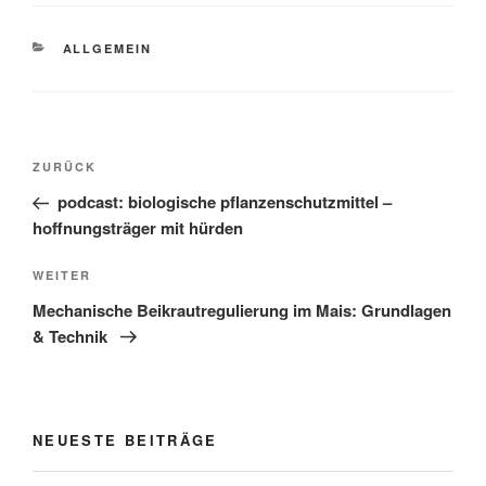
KATEGORIEN
ALLGEMEIN
Beitragsnavigation
Vorheriger
ZURÜCK
Beitrag
podcast: biologische pflanzenschutzmittel –
hoffnungsträger mit hürden
Nächster
WEITER
Beitrag
Mechanische Beikrautregulierung im Mais: Grundlagen
& Technik
NEUESTE BEITRÄGE