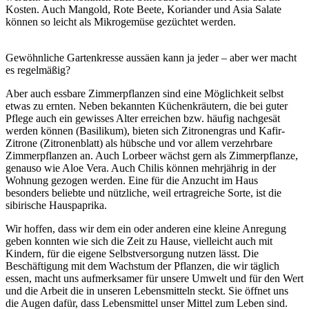
Kosten. Auch Mangold, Rote Beete, Koriander und Asia Salate
können so leicht als Mikrogemüse gezüchtet werden.
Gewöhnliche Gartenkresse aussäen kann ja jeder – aber wer macht
es regelmäßig?
Aber auch essbare Zimmerpflanzen sind eine Möglichkeit selbst
etwas zu ernten. Neben bekannten Küchenkräutern, die bei guter
Pflege auch ein gewisses Alter erreichen bzw. häufig nachgesät
werden können (Basilikum), bieten sich Zitronengras und Kafir-
Zitrone (Zitronenblatt) als hübsche und vor allem verzehrbare
Zimmerpflanzen an. Auch Lorbeer wächst gern als Zimmerpflanze,
genauso wie Aloe Vera. Auch Chilis können mehrjährig in der
Wohnung gezogen werden. Eine für die Anzucht im Haus
besonders beliebte und nützliche, weil ertragreiche Sorte, ist die
sibirische Hauspaprika.
Wir hoffen, dass wir dem ein oder anderen eine kleine Anregung
geben konnten wie sich die Zeit zu Hause, vielleicht auch mit
Kindern, für die eigene Selbstversorgung nutzen lässt. Die
Beschäftigung mit dem Wachstum der Pflanzen, die wir täglich
essen, macht uns aufmerksamer für unsere Umwelt und für den Wert
und die Arbeit die in unseren Lebensmitteln steckt. Sie öffnet uns
die Augen dafür, dass Lebensmittel unser Mittel zum Leben sind.