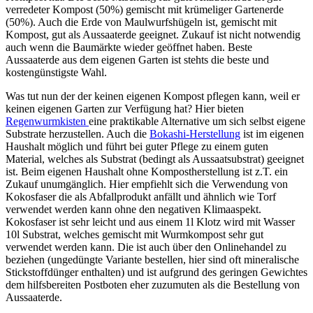
verredeter Kompost (50%) gemischt mit krümeliger Gartenerde
(50%). Auch die Erde von Maulwurfshügeln ist, gemischt mit
Kompost, gut als Aussaaterde geeignet. Zukauf ist nicht notwendig
auch wenn die Baumärkte wieder geöffnet haben. Beste
Aussaaterde aus dem eigenen Garten ist stehts die beste und
kostengünstigste Wahl.
Was tut nun der der keinen eigenen Kompost pflegen kann, weil er
keinen eigenen Garten zur Verfügung hat? Hier bieten
Regenwurmkisten
eine praktikable Alternative um sich selbst eigene
Substrate herzustellen. Auch die
Bokashi-Herstellung
ist im eigenen
Haushalt möglich und führt bei guter Pflege zu einem guten
Material, welches als Substrat (bedingt als Aussaatsubstrat) geeignet
ist. Beim eigenen Haushalt ohne Kompostherstellung ist z.T. ein
Zukauf unumgänglich. Hier empfiehlt sich die Verwendung von
Kokosfaser die als Abfallprodukt anfällt und ähnlich wie Torf
verwendet werden kann ohne den negativen Klimaaspekt.
Kokosfaser ist sehr leicht und aus einem 1l Klotz wird mit Wasser
10l Substrat, welches gemischt mit Wurmkompost sehr gut
verwendet werden kann. Die ist auch über den Onlinehandel zu
beziehen (ungedüngte Variante bestellen, hier sind oft mineralische
Stickstoffdünger enthalten) und ist aufgrund des geringen Gewichtes
dem hilfsbereiten Postboten eher zuzumuten als die Bestellung von
Aussaaterde.