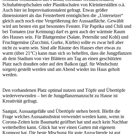
Schuhabtropfschalen oder Plastikschalen von Kleintierställen o.ä.
Auch hier ist Improvisationstalent gefragt. Etwas größer
dimensioniert als das Fensterbrett ermöglichen die „Untersetzer“
gleich auch noch eine Vergrößerung der Aussaatfläche. Gewählt
wird am besten ein gut besonntes Fenster. Für Paprika und Chili und
bei Tomaten (zur Keimung) darf es gern auch der wärmste Raum
des Hauses sein. Für Blattgemüse (Salate, Petersilie und Kohl) und
Fruchtgemüse (Zucchini, Gurke, Kürbis) sollte es zwar hell aber
nicht zu warm sein. Sind alle Räume des Hauses eher etwas zu
warm (über 21°C) kann man sich so behelfen, dass die Jungpflanzen
ab dem Stadium von vier Blättern am Tag an einen geschützten
Platz nach draußen oder auf den Balkon (ggf. für Windschutz
sorgen) gestellt werden und am Abend wieder ins Haus geholt
werden.
Den vorhandenen Platz optimal nutzen und Töpfe und Übertöpfe
wiederverwenden – bei de Jungpflanzenanzucht zu Hause ist
Kreativität gefragt.
Saatgut, Aussaatgefäße und Übertöpfe stehen bereit. Bleibt die
Frage welches Aussaatsubstrat verwendet werden kann, wenn in
Corona-Zeiten kein Baumarkt geöffnet hat und auch kein Nachbar
weiterhelfen kann. Glück hat wer einen Garten mit eigenem
Kompost hat. Die beste Mischung für gute Anzuchterde ist gut