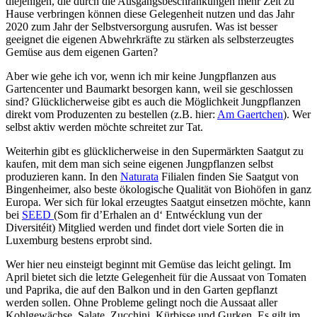
diejenigen, die durch die Ausgangsbeschränkungen mehr Zeit zu
Hause verbringen können diese Gelegenheit nutzen und das Jahr
2020 zum Jahr der Selbstversorgung ausrufen. Was ist besser
geeignet die eigenen Abwehrkräfte zu stärken als selbsterzeugtes
Gemüse aus dem eigenen Garten?
Aber wie gehe ich vor, wenn ich mir keine Jungpflanzen aus
Gartencenter und Baumarkt besorgen kann, weil sie geschlossen
sind? Glücklicherweise gibt es auch die Möglichkeit Jungpflanzen
direkt vom Produzenten zu bestellen (z.B. hier:
Am Gaertchen
). Wer
selbst aktiv werden möchte schreitet zur Tat.
Weiterhin gibt es glücklicherweise in den Supermärkten Saatgut zu
kaufen, mit dem man sich seine eigenen Jungpflanzen selbst
produzieren kann. In den
Naturata
Filialen finden Sie Saatgut von
Bingenheimer, also beste ökologische Qualität von Biohöfen in ganz
Europa. Wer sich für lokal erzeugtes Saatgut einsetzen möchte, kann
bei
SEED
(Som fir d’Erhalen an d‘ Entwécklung vun der
Diversitéit) Mitglied werden und findet dort viele Sorten die in
Luxemburg bestens erprobt sind.
Wer hier neu einsteigt beginnt mit Gemüse das leicht gelingt. Im
April bietet sich die letzte Gelegenheit für die Aussaat von Tomaten
und Paprika, die auf den Balkon und in den Garten gepflanzt
werden sollen. Ohne Probleme gelingt noch die Aussaat aller
Kohlgewächse, Salate, Zucchini, Kürbisse und Gurken. Es gilt im