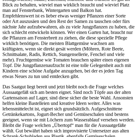
Blick zu behalten, wieviel man wirklich braucht und wieviel Platz
man auf Fensterbank, Wintergarten und Balkon hat.
Empfehlenswert ist es lieber etwas weniger Pflanzen einer Sorte
oder Art auszusäen und den Rest der Samen zu tauschen oder fürs
nächste Jahr aufzubewahren, als zu viele Jungpflanzen zu haben, die
sich schlecht entwickeln können. Wer einen Garten hat, braucht nur
die Pflanzen am Fensterbrett zu ziehen, die diese spezielle Pflege
wirklich benötigen. Die meisten Blattgemüse wachsen am
kräftigsten, wenn sie direkt gesät werden (Möhren, Rote Beete,
Schnittsalate, Radis, Rettich, Stangensellerie, Fenchel und viele
mehr). Fruchtgemüse wie Tomaten brauchen später einen eigenen
Topf. Die Jungpflanzenaufzucht ist eine tolle Gelegenheit auch mit
Kindern eine schöne Aufgabe anzugehen, bei der es jeden Tag
etwas Neues zu tun und entdecken gibt.
Das Saatgut liegt bereit und jetzt bleibt noch die Frage welches
Aussaatgefäß sich am besten eignet. Sind noch Töpfe aus der alten
Gartensaison auf Lager, sind diese sicher die beste Wahl. Ansonsten
helfen kleine Bastelleien und kreative Ideen weiter. Alles was
lebensmittelecht ist, eignet sich grundsätzlich. Aufgeschnittene
Getränkekartons, Jogurt-Becher und Gemüseschalen sind bestens
geeignet, wenn sie mit Löchern zum Wasserablauf versehen werden.
Bleibt die Frage welchen „Übertopf“ man für die Aussaatgefäße
wählt. Gut bewährt haben sich improvisierte Untersetzer aus alten
Schrank-Schubladen aus Plastik, ebenfalls Gemüseschalen,