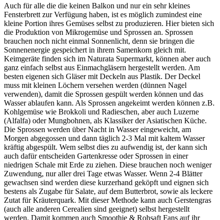
Auch für alle die die keinen Balkon und nur ein sehr kleines
Fensterbrett zur Verfügung haben, ist es möglich zumindest eine
kleine Portion ihres Gemüses selbst zu produzieren. Hier bieten sich
die Produktion von Mikrogemüse und Sprossen an. Sprossen
brauchen noch nicht einmal Sonnenlicht, denn sie bringen die
Sonnenenergie gespeichert in ihrem Samenkorn gleich mit.
Keimgeräte finden sich im Naturata Supermarkt, können aber auch
ganz einfach selbst aus Einmachgläsern hergestellt werden. Am
besten eigenen sich Gläser mit Deckeln aus Plastik. Der Deckel
muss mit kleinen Löchern versehen werden (dünnen Nagel
verwenden), damit die Sprossen gespült werden können und das
Wasser ablaufen kann. Als Sprossen angekeimt werden können z.B.
Kohlgemüse wie Brokkoli und Radieschen, aber auch Luzerne
(Alfalfa) oder Mungbohnen, als Klassiker der Asiatischen Küche.
Die Sprossen werden über Nacht in Wasser eingeweicht, am
Morgen abgegossen und dann täglich 2-3 Mal mit kaltem Wasser
kräftig abgespült. Wem selbst dies zu aufwendig ist, der kann sich
auch dafür entscheiden Gartenkresse oder Sprossen in einer
niedrigen Schale mit Erde zu ziehen. Diese brauchen noch weniger
Zuwendung, nur aller drei Tage etwas Wasser. Wenn 2-4 Blätter
gewachsen sind werden diese kurzerhand geköpft und eignen sich
bestens als Zugabe für Salate, auf dem Butterbrot, sowie als leckere
Zutat für Kräuterquark. Mit dieser Methode kann auch Gerstengras
(auch alle anderen Cerealien sind geeignet) selbst hergestellt
werden. Damit kommen auch Smoothie & Rohsaft Fans auf ihr